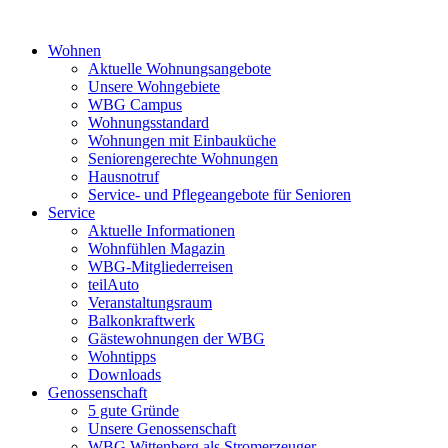
Wohnen
Aktuelle Wohnungsangebote
Unsere Wohngebiete
WBG Campus
Wohnungsstandard
Wohnungen mit Einbauküche
Seniorengerechte Wohnungen
Hausnotruf
Service- und Pflegeangebote für Senioren
Service
Aktuelle Informationen
Wohnfühlen Magazin
WBG-Mitgliederreisen
teilAuto
Veranstaltungsraum
Balkonkraftwerk
Gästewohnungen der WBG
Wohntipps
Downloads
Genossenschaft
5 gute Gründe
Unsere Genossenschaft
WBG Wittenberg als Stromerzeuger