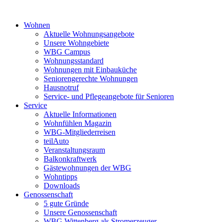
Wohnen
Aktuelle Wohnungsangebote
Unsere Wohngebiete
WBG Campus
Wohnungsstandard
Wohnungen mit Einbauküche
Seniorengerechte Wohnungen
Hausnotruf
Service- und Pflegeangebote für Senioren
Service
Aktuelle Informationen
Wohnfühlen Magazin
WBG-Mitgliederreisen
teilAuto
Veranstaltungsraum
Balkonkraftwerk
Gästewohnungen der WBG
Wohntipps
Downloads
Genossenschaft
5 gute Gründe
Unsere Genossenschaft
WBG Wittenberg als Stromerzeuger