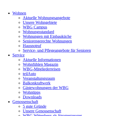
Wohnen
Aktuelle Wohnungsangebote
Unsere Wohngebiete
WBG Campus
Wohnungsstandard
Wohnungen mit Einbauküche
Seniorengerechte Wohnungen
Hausnotruf
Service- und Pflegeangebote für Senioren
Service
Aktuelle Informationen
Wohnfühlen Magazin
WBG-Mitgliederreisen
teilAuto
Veranstaltungsraum
Balkonkraftwerk
Gästewohnungen der WBG
Wohntipps
Downloads
Genossenschaft
5 gute Gründe
Unsere Genossenschaft
WBG Wittenberg als Stromerzeuger