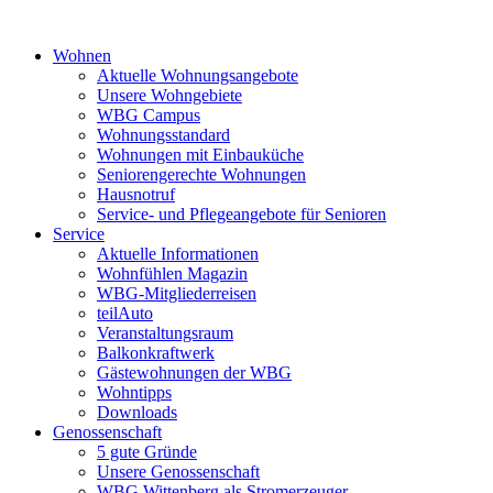
Wohnen
Aktuelle Wohnungsangebote
Unsere Wohngebiete
WBG Campus
Wohnungsstandard
Wohnungen mit Einbauküche
Seniorengerechte Wohnungen
Hausnotruf
Service- und Pflegeangebote für Senioren
Service
Aktuelle Informationen
Wohnfühlen Magazin
WBG-Mitgliederreisen
teilAuto
Veranstaltungsraum
Balkonkraftwerk
Gästewohnungen der WBG
Wohntipps
Downloads
Genossenschaft
5 gute Gründe
Unsere Genossenschaft
WBG Wittenberg als Stromerzeuger